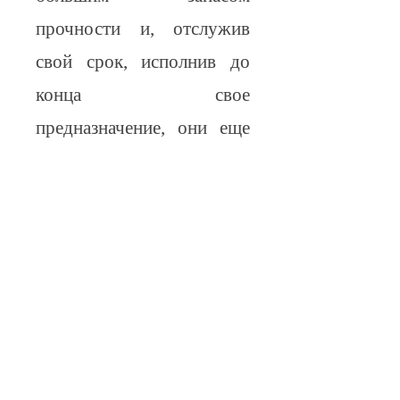
прочности и, отслужив
свой срок, исполнив до
конца свое
предназначение, они еще
долго будут попадаться в
поле нашего зрения,
напоминая о идее
будущего, становясь ее
символами. Какова идея
будущего для
современного человека,
есть ли она вообще, или